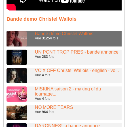
Bande démo Christel Wallois
Bande démo Christel Wallois
Vue
31254
fois
UN PONT TROP PRES - bande annonce
Vue
283
fois
VOIX OFF Christel Wallois - english - vo...
Vue
4
fois
MISKINA saison 2 - making of du
tournage...
Vue
4
fois
NO MORE TEARS
Vue
964
fois
DARONNES! la bande annonce