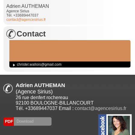
Adrien AUTHEMAN
Agence Sirius
Tél. +33689447037
contact@agencesirius.fr
Contact
christel.wallois@gmail.com
Adrien AUTHEMAN
(Agence Sirius)
26 rue denfert rochereau
92100 BOULOGNE-BILLANCOURT
Tél. +33689447037 Email :
contact@agencesirius.fr
PDF
Download